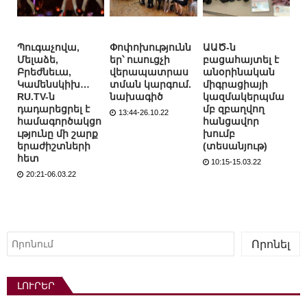
Պուգաչովա,
Փոփոխությունն
ԱԱԾ-ն
Մելաձե,
եր՝ ուսուցչի
բացահայտել է
Բրեժնեւա,
վերապատրաս
անօրինական
Կամենսկիխ…
տման կարգում.
միգրացիայի
RU.TV-ն
նախագիծ
կազմակերպմա
դադարեցրել է
մբ զբաղվող
13:44-26.10.22
համագործակցո
հանցավոր
ւթյունը մի շարք
խումբ
երաժիշտների
(տեսանյութ)
հետ
10:15-15.03.22
20:21-06.03.22
Որոնել
Որոնել
ԼՈՒՐԵՐ