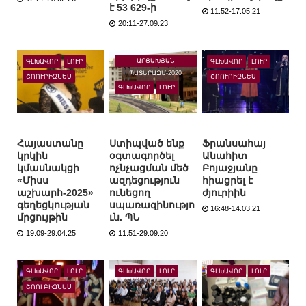
է 53 629-ի
11:52-17.05.21
20:11-27.09.23
ԱՐՑԱԽՅԱՆ
ԳԼԽԱՎՈՐ
ԼՈՒՐ
ԳԼԽԱՎՈՐ
ԼՈՒՐ
ՊԱՏԵՐԱԶՄ-2020
ՇՈՈՒԲԻԶՆԵՍ
ՇՈՈՒԲԻԶՆԵՍ
ԳԼԽԱՎՈՐ
ԼՈՒՐ
Հայաստանը
Ստիպված ենք
Ֆրանսահայ
կրկին
օգտագործել
Անահիտ
կմասնակցի
ոչնչացման մեծ
Բոյաջյանը
«Միսս
ազդեցություն
հիացրել է
աշխարհ-2025»
ունեցող
ժյուրիին
գեղեցկության
սպառազինությո
16:48-14.03.21
մրցույթին
ւն. ՊՆ
19:09-29.04.25
11:51-29.09.20
ԳԼԽԱՎՈՐ
ԼՈՒՐ
ԳԼԽԱՎՈՐ
ԼՈՒՐ
ԳԼԽԱՎՈՐ
ԼՈՒՐ
ՇՈՈՒԲԻԶՆԵՍ