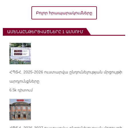
Բոլոր հրապարակումները
ԱՄԵՆԱԸՆԹԵՐՑՎԱԾՆԵՐԸ 1 ԱՄՍՈՒՄ
ՀՊՏՀ. 2025-2026 ուստարվա ընդունելության մրցույթի
արդյունքները
6.5k դիտում
ՀՊՏՀ. 2026-2027 ուստարվա ընդունելության մրցույթի