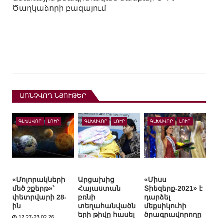
Ծաղկաձորի բազայում
ԱՌՆՉՎՈՂ ՆՅՈՒԹԵՐ
ԳԼԽԱՎՈՐ
ԼՈՒՐ
ԳԼԽԱՎՈՐ
ԼՈՒՐ
ԳԼԽԱՎՈՐ
ԼՈՒՐ
«Մոլորակների
Արցախից
«Միսս
մեծ շքերթ»՝
Հայաստան
Տիեզերք-2021» է
փետրվարի 28-
բռնի
դարձել
ին
տեղահանվածն
մեքսիկուհի
երի թիվը հասել
ծրագրավորողը
12:27-23.02.26