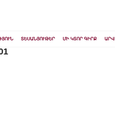
ների համար
ԹՅՈՒՆ
ՏԵՍԱՆՅՈՒԹԵՐ
ՄԻ ԿՏՈՐ ԳԻՐՔ
ԱՐՎ
01