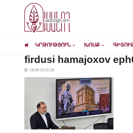
Skip
Skip
to
to
navigation
content
Ուսանող
Լրատվական-մշակութային կայք՝ ուսանող
ԿՐԹՈՒԹՅՈՒՆ
ԽՈՍՔ
ԳԻՏՈՒ
firdusi hamajoxov eph
19:09-15.05.26