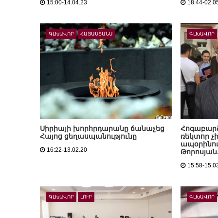
15:00-14.04.23
18:44-02.0
ԳԼԽԱՎՈՐ
ՀԱՅԱՍՏԱՆՍ
ԳԼԽԱՎՈՐ
Սիրիայի խորհրդարանը ճանաչեց
Հոգաբարձ
Հայոց ցեղասպանությունը
ռեկտոր չ
ապօրինութ
16:22-13.02.20
Թորոսյան
15:58-15.0
ԳԼԽԱՎՈՐ
ԼՈՒՐ
ԳԼԽԱՎՈՐ