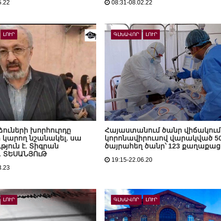
5.22
08:31-08.02.22
ԼՈՒՐ
ԳԼԽԱՎՈՐ
ԼՈՒՐ
ուների խորհուրդը
Հայաստանում ծանր վիճակում
ի կարող նշանակել. սա
կորոնավիրուսով վարակված 50
յուն է. Տիգրան
ծայրահեղ ծանր՝ 123 քաղաքաց
. ՏԵՍԱՆՅՈւԹ
19:15-22.06.20
3.23
ԼՈՒՐ
ԳԼԽԱՎՈՐ
ԼՈՒՐ