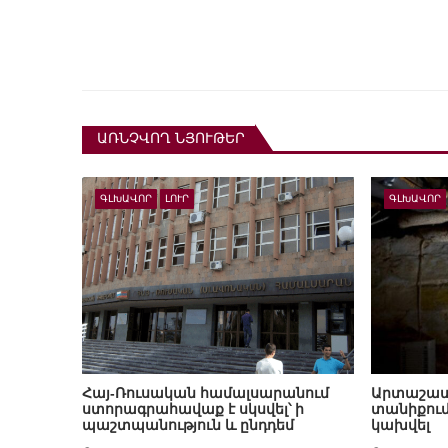
ԱՌՆՉՎՈՂ ՆՅՈՒԹԵՐ
ԳԼԽԱՎՈՐ
ԼՈՒՐ
ԳԼԽԱՎՈՐ
Հայ-Ռուսական համալսարանում
Արտաշատ
ստորագրահավաք է սկսվել՝ ի
տանիքում
պաշտպանություն և ընդդեմ
կախվել