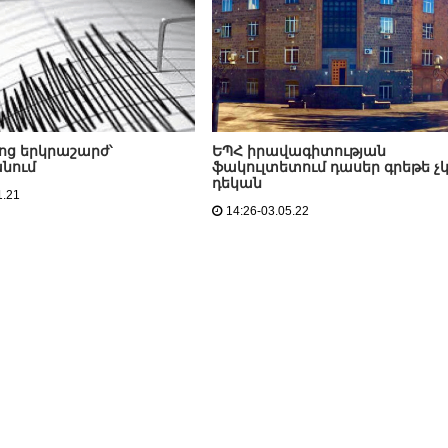
նոց երկրաշարժ՝
ԵՊՀ իրավագիտության
նում
ֆակուլտետում դասեր գրեթե չ
դեկան
1.21
14:26-03.05.22