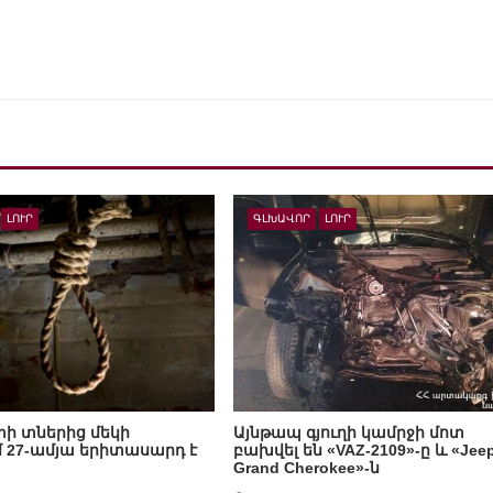
ԼՈՒՐ
ԳԼԽԱՎՈՐ
ԼՈՒՐ
ի տներից մեկի
Այնթապ գյուղի կամրջի մոտ
 27-ամյա երիտասարդ է
բախվել են «VAZ-2109»-ը և «Jee
Grand Cherokee»-ն