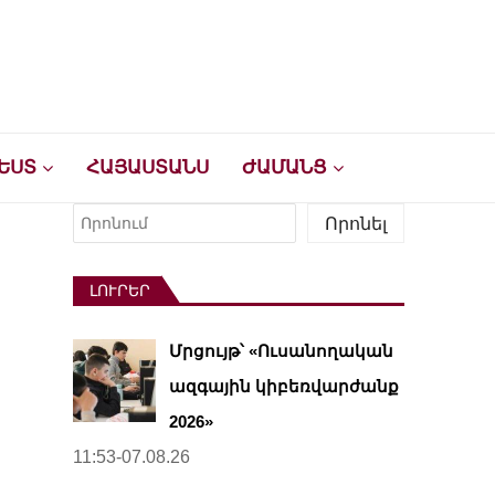
ԵՍՏ
ՀԱՅԱՍՏԱՆՍ
ԺԱՄԱՆՑ
Որոնել
Որոնել
ԼՈՒՐԵՐ
Մրցույթ՝ «Ուսանողական
ազգային կիբեռվարժանք
2026»
11:53-07.08.26