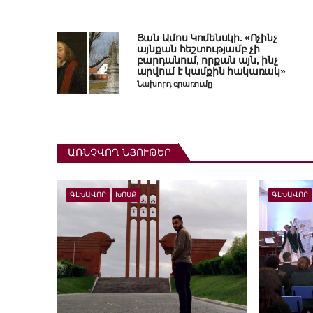
Յան Ամոս Կոմենսկի. «Ոչինչ
այնքան հեշտությամբ չի
բարդանում, որքան այն, ինչ
արվում է կամքին հակառակ»
Նախորդ գրառումը
ԱՌՆՉՎՈՂ ՆՅՈՒԹԵՐ
ԳԼԽԱՎՈՐ
ԽՈՍՔ
ԳԼԽԱՎՈՐ