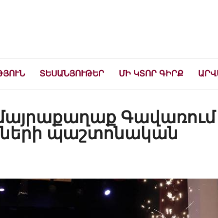
ների համար
ԹՅՈՒՆ
ՏԵՍԱՆՅՈՒԹԵՐ
ՄԻ ԿՏՈՐ ԳԻՐՔ
ԱՐՎ
մայրաքաղաք Գավառում
ւմների պաշտոնական