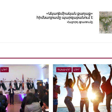
«Ակադեմիական քաղաք»
հիմնադրամը պարզաբանում է
Հաջորդ գրառումը
ԼՈՒՐ
ԳԼԽԱՎՈՐ
ԼՈՒՐ