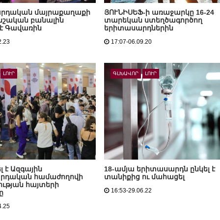
րդական մայրաքաղաքի
ՅՈՒՆԻՍԵՖ-ի առաջարկը 16-24
նշական բանալին
տարեկան ստեղծագործող
 է Գավառին
երիտասարդներին
2.23
17:07-06.09.20
ԼՈՒՐ
ԳԼԽԱՎՈՐ
ԼՈՒՐ
լ է Ազգային
18-ամյա երիտասարդն ընկել է
րդական համաժողովի
տանիքից ու մահացել
ւթյան հայտերի
16:53-29.06.22
ը
4.25