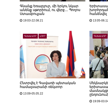
Գնանք Եռաբլուր, մի երկու նկար
Երիտասա
անենք սթորիում, ու վերջ… Պողոս
խորհրդա
Ստամբուլյան
հանձնվել
19:03-22.08.21
13:05-06.1
ԳԼԽԱՎՈՐ
ԼՈՒՐ
ԳԼԽԱՎՈՐ
Ընտրվել է Գավառի պետական
Մեկնարկե
համալսարանի ռեկտոր
երիտասա
մասնակցո
13:09-05.05.22
ընդունում
19:09-03.0