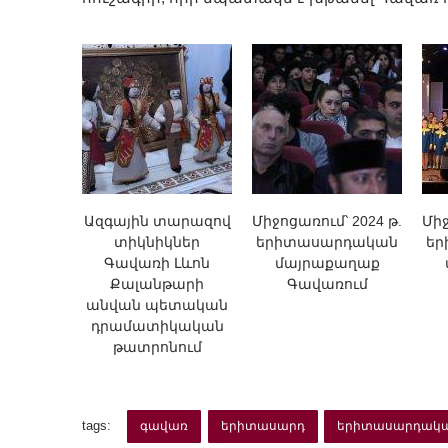
Ազգային տարազով
Միջոցառում՝ 2024 թ.
Միջ
տիկնիկներ
երիտասարդական
եր
Գավառի Լևոն
մայրաքաղաք
Քալանթարի
Գավառում
անվան պետական
դրամատիկական
թատրոնում
tags:
գավառ
երիտասարդ
երիտասարդակա