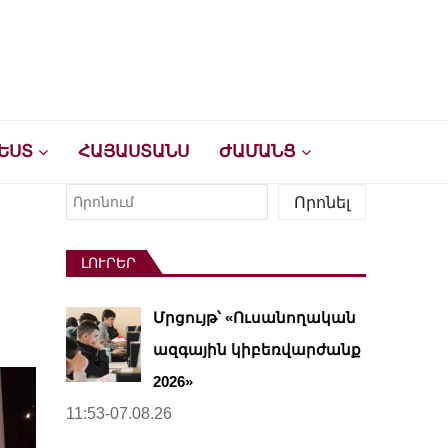
ԵՍՏ
ՀԱՅԱՍՏԱՆՍ
ԺԱՄԱՆՑ
Որոնել
Որոնել
ԼՈՒՐԵՐ
Մրցույթ՝ «Ուսանողական
ազգային կիբեռվարժանք
2026»
11:53-07.08.26