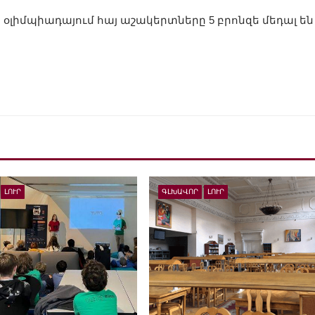
օլիմպիադայում հայ աշակերտները 5 բրոնզե մեդալ են
ԼՈՒՐ
ԳԼԽԱՎՈՐ
ԼՈՒՐ