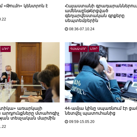
մ «Թումո» կենտրոն է
Հայաստանի գրադարաններու
ամենաընթերցված
գեղարվեստական գրքերը
0.22
սեպտեմբերին
08:36-07.10.24
ԼՈՒՐ
ԳԼԽԱՎՈՐ
ԼՈՒՐ
տիկա» առարկայի
44-ամյա կինը սպառնում էր ցա
 արդյունքները մտահոգիչ
նետվել պատուհանից
ւթյան տեսչական մարմին
09:59-15.05.20
1.22