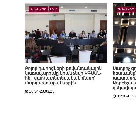
ԳԼԽԱՎՈՐ
ԼՈՒՐ
ԳԼԽԱՎՈՐ
Բոլոր դպրոցների բովանդակային
Սադրիչ գ
կառավարումը կհանձնվի ԿԳՄՍՆ-
հետևանքն
ին, վարչատնտեսական մասը՝
պատասխան
մարզպետարաններին
Ադրբեջա
ղեկավարո
16:54-28.03.25
02:26-13.0