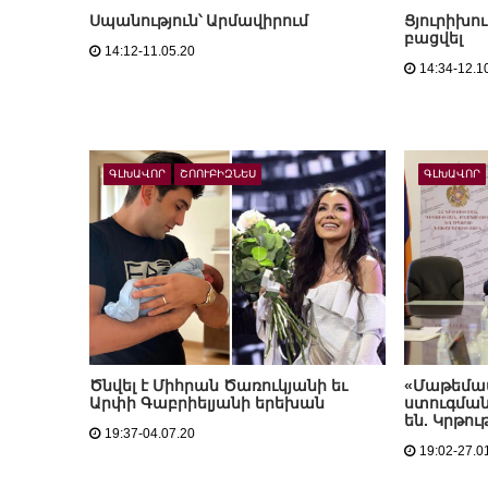
Սպանություն՝ Արմավիրում
Ցյուրիխու
բացվել
14:12-11.05.20
14:34-12.1
ԳԼԽԱՎՈՐ
ՇՈՈՒԲԻԶՆԵՍ
ԳԼԽԱՎՈՐ
Ծնվել է Միհրան Ծառուկյանի եւ
«Մաթեմա
Արփի Գաբրիելյանի երեխան
ստուգման
են. Կրթո
19:37-04.07.20
19:02-27.0