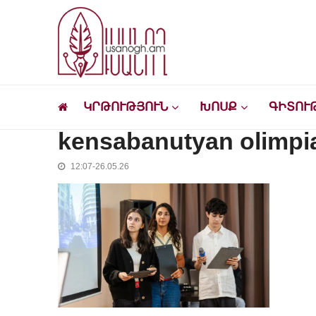
Skip
Skip
to
to
navigation
content
Ուսանող
Լրատվական-մշակութային կայք՝ ուսանող
ԿՐԹՈՒԹՅՈՒՆ
ԽՈՍՔ
ԳԻՏՈՒ
kensabanutyan olimpi
12:07-26.05.26