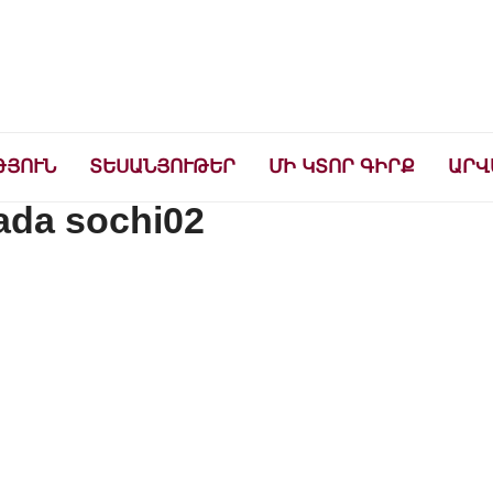
ների համար
ԹՅՈՒՆ
ՏԵՍԱՆՅՈՒԹԵՐ
ՄԻ ԿՏՈՐ ԳԻՐՔ
ԱՐՎ
ada sochi02