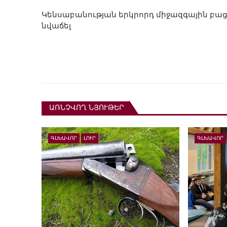
Կենսաբանության երկրորդ միջազգային բաց 
նվաճել
ԱՌՆՉՎՈՂ ՆՅՈՒԹԵՐ
ԳԼԽԱՎՈՐ
ԼՈՒՐ
ԳԼԽԱՎՈՐ