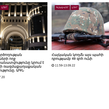
ԼՈՒՐ
ԳԼԽԱՎՈՐ
ԼՈՒՐ
ործողության
Հայկական կողմն այս պահի
երի ողջ
դրությամբ 49 զոհ ունի
ատվությունը կրում է
11:59-13.09.22
նի ռազմաքաղաքական
ւթյունը. ԱԳՆ
7.20