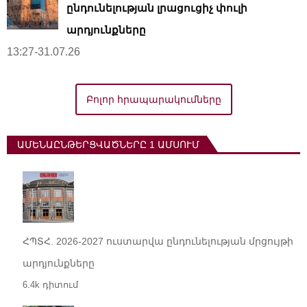
ընդունելության լրացուցիչ փուլի
արդյունքները
13:27-31.07.26
Բոլոր հրապարակումները
ԱՄԵՆԱԸՆԹԵՐՑՎԱԾՆԵՐԸ 1 ԱՄՍՈՒՄ
ՀՊՏՀ. 2026-2027 ուստարվա ընդունելության մրցույթի
արդյունքները
6.4k դիտում