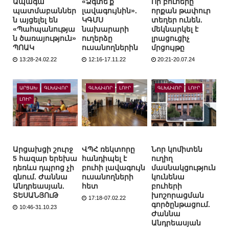
Ապագա
«Ձգտե՛ք
Որ բուհերը
պատմաբաններ
լավագույնին».
որքան թափուր
ն այցելել են
ԿԳՄՍ
տեղեր ունեն.
«Պահպանությա
նախարարի
մեկնարկել է
ն ծառայություն»
ուղերձը
լրացուցիչ
ՊՈԱԿ
ուսանողներին
մրցույթը
13:28-24.02.22
12:16-17.11.22
20:21-20.07.24
ԱՐՑԱԽ
ԳԼԽԱՎՈՐ
ԳԼԽԱՎՈՐ
ԼՈՒՐ
ԳԼԽԱՎՈՐ
ԼՈՒՐ
ԼՈՒՐ
Արցախցի շուրջ
ՎՊՀ ռեկտորը
Նոր կոմիտեն
5 հազար երեխա
հանդիպել է
ուղիղ
դեռևս դպրոց չի
բուհի լավագույն
մասնակցություն
գնում. Ժաննա
ուսանողների
կունենա
Անդրեասյան.
հետ
բուհերի
ՏԵՍԱՆՅՈւԹ
խոշորացման
17:18-07.02.22
գործընթացում.
10:46-31.10.23
Ժաննա
Անդրեասյան