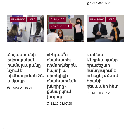
17:51-02.05.23
ԳԼԽԱՎՈՐ
ԼՈՒՐ
ԳԼԽԱՎՈՐ
ԳԼԽԱՎՈՐ
ԼՈՒՐ
ԿՐԹՈՒԹՅՈՒՆ
Հայաստանի
«Ինչպե՞ս
Ժաննա
եվրոպական
գնահատել
Անդրեասյանը
համալսարանը
դիմորդներին.
հրաժեշտի
նշում է
հայտի և
հանդիպում է
հիմնադրման 20-
գիտելիքի
ունեցել ՀՀ-ում
ամյակը
գնահատման
Իրանի
խնդիրը».
դեսպանի հետ
16:53-21.10.21
քննարկում
14:01-03.07.23
(ուղիղ)
11:12-23.07.20
Որոնել