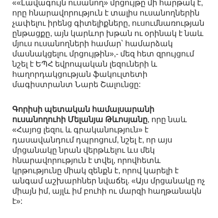
««Լավագույն ուսանող» մրցույթը մի հարթակ է,
որը հնարավորություն է տալիս ուսանողներին
չափելու իրենց գիտելիքները, ուսումնառության
ընթացքը, այն կարևոր խթան ու օրինակ է նաև
մյուս ուսանողների համար՝ համարձակ
մասնակցելու մրցույթին»,- մեզ հետ զրույցում
նշել է ԵՊՀ եվրոպական լեզուների և
հաղորդակցության ֆակուլտետի
մագիստրանտ Նարե Շալունցը:
Գորիսի պետական համալսարանի
ուսանողուհի Մելանյա Թևոսյանը
, որը նաև
«Հայոց լեզու և գրականություն» է
դասավանդում դպրոցում, նշել է, որ այս
մրցանակը նրան վերթևելու ևս մեկ
հնարավորություն է տվել, որովհետև
կրթությունը միակ զենքն է, որով կարելի է
անգամ աշխարհներ նվաճել. «Այս մրցանակը ոչ
միայն իմ, այլև իմ բուհի ու մարզի հաղթանակն
է»: