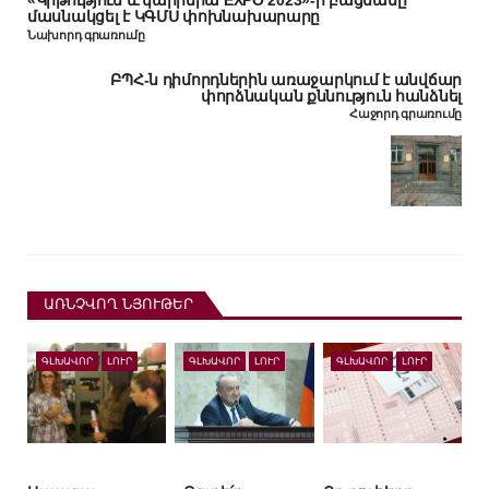
«Կրթություն և կարիերա EXPO 2023»-ի բացմանը
մասնակցել է ԿԳՄՍ փոխնախարարը
Նախորդ գրառումը
ԲՊՀ-ն դիմորդներին առաջարկում է անվճար
փորձնական քննություն հանձնել
Հաջորդ գրառումը
ԱՌՆՉՎՈՂ ՆՅՈՒԹԵՐ
ԳԼԽԱՎՈՐ
ԼՈՒՐ
ԳԼԽԱՎՈՐ
ԼՈՒՐ
ԳԼԽԱՎՈՐ
ԼՈՒՐ