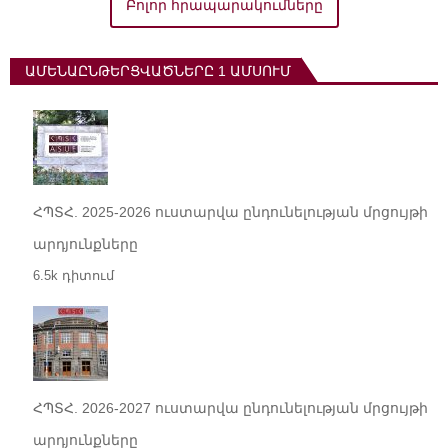
Բոլոր հրապարակումները
ԱՄԵՆԱԸՆԹԵՐՑՎԱԾՆԵՐԸ 1 ԱՄՍՈՒՄ
ՀՊՏՀ. 2025-2026 ուստարվա ընդունելության մրցույթի
արդյունքները
6.5k դիտում
ՀՊՏՀ. 2026-2027 ուստարվա ընդունելության մրցույթի
արդյունքները