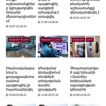
աշխատանքներ
պայթուցիկ
բնականոն
ը կցուցադրվեն
սարքերի
աշխատանքը
Երևանի
ահազանգ է
վերականգնվել է
մետրոպոլիտենո
ստացվել
18:42-20.07.22
ւմ
17:45-14.08.22
10:57-01.06.23
ԳԼԽԱՎՈՐ
ԼՈՒՐ
ԳԼԽԱՎՈՐ
ԼՈՒՐ
ԳԼԽԱՎՈՐ
ԼՈՒՐ
Օդանավակայա
Ահազանգ՝
Չհայտարարվա
նում և
Արմավիրում
ծ այց Երևանի
քաղաքապետա
ռումբերի
«Զատիկ»
րանում
տեղադրման
երեխաների
պայթուցիկ չի
մասին
աջակցության
հայտնաբերվել
(լրացված)
կենտրոն
23:09-02.08.22
11:00-20.07.20
12:58-10.05.23