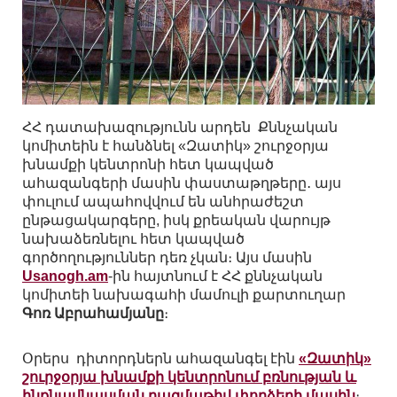
ՀՀ դատախազությունն արդեն Քննչական
կոմիտեին է հանձնել «Զատիկ» շուրջօրյա
խնամքի կենտրոնի հետ կապված
ահազանգերի մասին փաստաթղթերը․ այս
փուլում ապահովվում են անհրաժեշտ
ընթացակարգերը, իսկ քրեական վարույթ
նախաձեռնելու հետ կապված
գործողություններ դեռ չկան։ Այս մասին
Usanogh.am
-ին հայտնում է ՀՀ քննչական
կոմիտեի նախագահի մամուլի քարտուղար
Գոռ Աբրահամյանը
։
Օրերս դիտորդներն ահազանգել էին
«Զատիկ»
շուրջօրյա խնամքի կենտրոնում բռնության և
ինքնավնասման բազմաթիվ փորձերի մասին
։