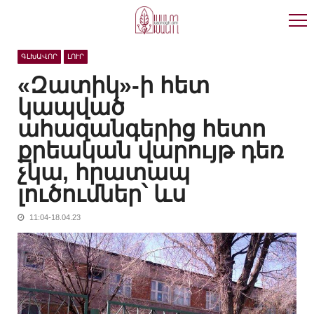
Skip
Skip
to
to
navigation
content
ԳԼԽԱՎՈՐ
ԼՈՒՐ
«Զատիկ»-ի հետ
կապված
ահազանգերից հետո
քրեական վարույթ դեռ
չկա, հրատապ
լուծումներ՝ ևս
11:04-18.04.23