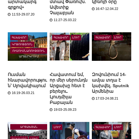
արտակարգ
մտավ Փառուխ.
կինոյի օրը
գրքով»
Ավետիք
16:47-12.04.22
Չալաբյան
11:53-29.07.20
11:27-25.03.22
ԳԼԽԱՎՈՐ
ԳԼԽԱՎՈՐ
ԼՈՒՐ
ԳԼԽԱՎՈՐ
ԼՈՒՐ
ԿՐԹՈՒԹՅՈՒՆ
ՈՒՍՈՒՄՆԱՌՈՒԹՅՈՒՆ
ԱՐՏԵՐԿՐՈՒՄ
Ուսման
Հավատում եմ,
Զովունիում 14-
հնարավորությու
որ մեր սերունդն
ամյա տղա է
ն՝ Սլովակիայում
Արցախը հետ է
կախվել. Sputnik
բերելու.
Արմենիա
16:19-26.03.21
Լյուդմիլա
17:03-24.08.21
Բաբայան
19:03-25.09.23
ԱՐՑԱԽՅԱՆ
ԼՈՒՐ
ԳԼԽԱՎՈՐ
ԼՈՒՐ
ՊԱՏԵՐԱԶՄ-2020
ԳԼԽԱՎՈՐ
ԼՈՒՐ