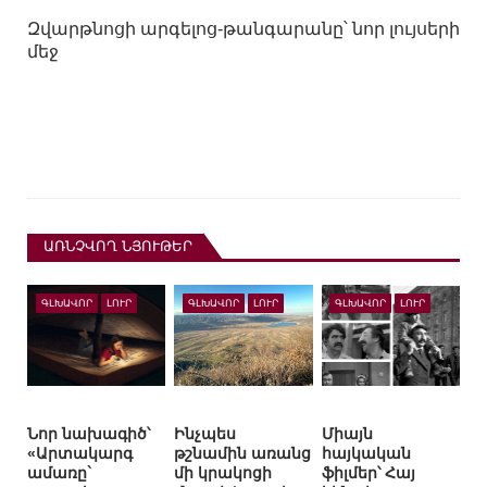
Զվարթնոցի արգելոց-թանգարանը՝ նոր լույսերի
մեջ
ԱՌՆՉՎՈՂ ՆՅՈՒԹԵՐ
ԳԼԽԱՎՈՐ
ԼՈՒՐ
ԳԼԽԱՎՈՐ
ԼՈՒՐ
ԳԼԽԱՎՈՐ
ԼՈՒՐ
Նոր նախագիծ՝
Ինչպես
Միայն
«Արտակարգ
թշնամին առանց
հայկական
ամառը`
մի կրակոցի
ֆիլմեր՝ Հայ