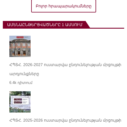
Բոլոր հրապարակումները
ԱՄԵՆԱԸՆԹԵՐՑՎԱԾՆԵՐԸ 1 ԱՄՍՈՒՄ
ՀՊՏՀ. 2026-2027 ուստարվա ընդունելության մրցույթի
արդյունքները
6.4k դիտում
ՀՊՏՀ. 2025-2026 ուստարվա ընդունելության մրցույթի