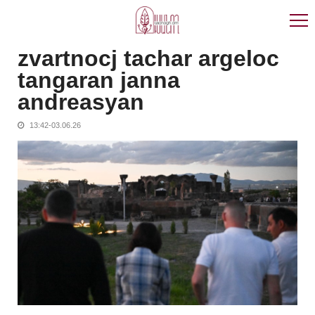
Skip
Skip
to
to
navigation
content
zvartnocj tachar argeloc
tangaran janna
andreasyan
13:42-03.06.26