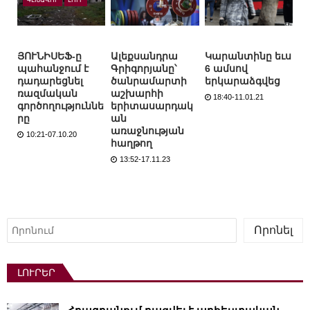
ՅՈՒՆԻՍԵՖ-ը
Ալեքսանդրա
Կարանտինը եւս
պահանջում է
Գրիգորյանը՝
6 ամսով
դադարեցնել
ծանրամարտի
երկարաձգվեց
ռազմական
աշխարհի
18:40-11.01.21
գործողություննե
երիտասարդակ
րը
ան
առաջնության
10:21-07.10.20
հաղթող
13:52-17.11.23
Որոնել
Որոնել
ԼՈՒՐԵՐ