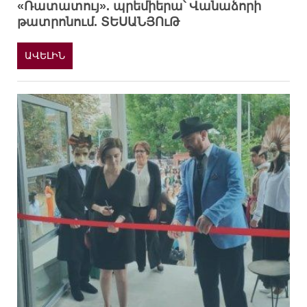
«Ռատատույ». պրեմիերա՝ Վանաձորի
թատրոնում. ՏԵՍԱՆՅՈւԹ
ԱՎԵԼԻՆ