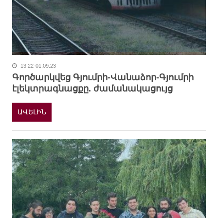
13:22-01.09.23
Գործարկվեց Գյումրի-Վանաձոր-Գյումրի
էլեկտրագնացքը. ժամանակացույց
ԱՎԵԼԻՆ