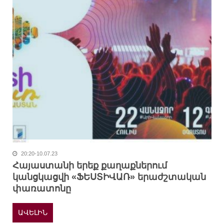
20:20-10.07.23
Հայաստանի երեք քաղաքներում
կանցկացվի «ՖԵՍՏԻՎԱՌ» երաժշտական
փառատոնը
ԱՎԵԼԻՆ