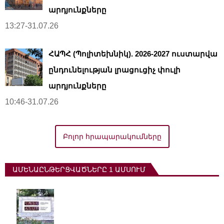
արդյունքները
13:27-31.07.26
ՀԱՊՀ (Պոլիտեխնիկ). 2026-2027 ուստարվա
ընդունելության լրացուցիչ փուլի
արդյունքները
10:46-31.07.26
Բոլոր հրապարակումները
ԱՄԵՆԱԸՆԹԵՐՑՎԱԾՆԵՐԸ 1 ԱՄՍՈՒՄ