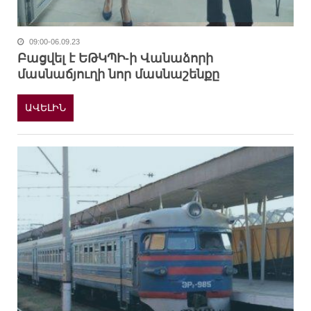
09:00-06.09.23
Բացվել է ԵԹԿՊԻ-ի Վանաձորի
մասնաճյուղի նոր մասնաշենքը
ԱՎԵԼԻՆ