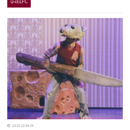
ԱՎԵԼԻՆ
13:21-12.04.24