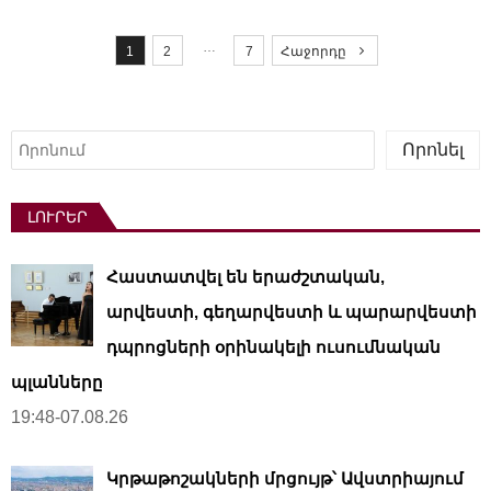
P
o
…
1
2
7
Հաջորդը
s
t
s
Որոնել
Որոնել
p
a
ԼՈՒՐԵՐ
g
i
Հաստատվել են երաժշտական,
n
a
արվեստի, գեղարվեստի և պարարվեստի
t
դպրոցների օրինակելի ուսումնական
i
պլանները
o
19:48-07.08.26
n
Կրթաթոշակների մրցույթ՝ Ավստրիայում