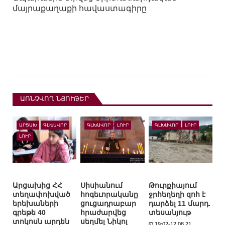
մայրաքաղաքի հավաստագիրը
ԱՌՆՉՎՈՂ ՆՅՈՒԹԵՐ
ԱՐՑԱԽ
ԳԼԽԱՎՈՐ
ԳԼԽԱՎՈՐ
ԼՈՒՐ
ԳԼԽԱՎՈՐ
ԼՈՒՐ
ԼՈՒՐ
Արցախից ՀՀ
Սիսիանում
Թուրքիայում
տեղափոխված
հոգեւորականը
ջրհեղեղի զոհ է
երեխաների
ցուցադրաբար
դարձել 11 մարդ.
գրեթե 40
հրաժարվեց
տեսանյութ
տոկոսն արդեն
սեղմել Նիկոլ
19:02-12.08.21