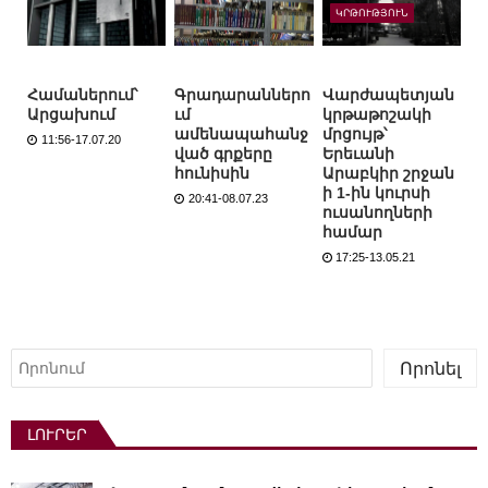
ԿՐԹՈՒԹՅՈՒՆ
Համաներում՝
Գրադարաններո
Վարժապետյան
Արցախում
ւմ
կրթաթոշակի
ամենապահանջ
մրցույթ՝
11:56-17.07.20
ված գրքերը
Երեւանի
հունիսին
Արաբկիր շրջան
ի 1-ին կուրսի
20:41-08.07.23
ուսանողների
համար
17:25-13.05.21
Որոնել
Որոնել
ԼՈՒՐԵՐ