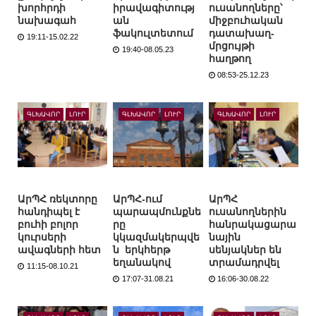
խորհրդի
իրավագիտությ
ուսանողները՝
նախագահ
ան
միջբուհական
ֆակուլտետում
դատախաղ-
19:11-15.02.22
մրցույթի
19:40-08.05.23
հաղթող
08:53-25.12.23
ԳԼԽԱՎՈՐ
ԼՈՒՐ
ԳԼԽԱՎՈՐ
ԼՈՒՐ
ԳԼԽԱՎՈՐ
ԼՈՒՐ
ԱրՊՀ ռեկտորը
ԱրՊՀ-ում
ԱրՊՀ
հանդիպել է
պարապմունքնե
ուսանողներին
բուհի բոլոր
րը
հանրակացարա
կուրսերի
կկազմակերպվե
նային
ավագների հետ
ն երկհերթ
սենյակներ են
եղանակով
տրամադրվել
11:15-08.10.21
17:07-31.08.21
16:06-30.08.22