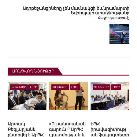
Ադրբեջանցիները չեն մասնակցի ծանրամարտի
Եվրոպայի առաջնությանը
Հաջորդ գրառումը
ԱՌՆՉՎՈՂ ՆՅՈՒԹԵՐ
ԳԼԽԱՎՈՐ
ԼՈՒՐ
ԳԼԽԱՎՈՐ
ԼՈՒՐ
ԳԼԽԱՎՈՐ
ԼՈՒՐ
Արտակ
«Ուսանողական
ԵՊՀ
Բեգլարյանն
գարուն»՝ ԱրՊՀ
իրավագիտությ
ընտրվել է ԱրՊՀ
պատմության և
ան ֆակուլտետի