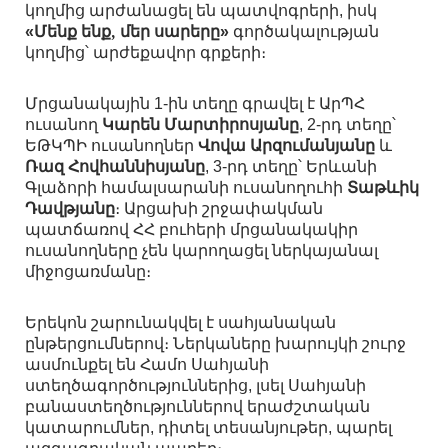
կողմից
արժանացել
են
պատվոգրերի
իսկ
,
Մենք
ենք,
մեր
սարերը
գործակալության
«
»
կողմից՝
արժեքավոր
գրքերի։
Մրցանակային
ին
տեղը
գրավել
է
ԱրՊՀ
1-
ուսանող
Կարեն
Մարտիրոսյանը
րդ
տեղը՝
, 2-
ԵԹԿՊԻ
ուսանողներ
Վովա
Արզումանյանը
և
Ռազ
Հովհաննիսյանը
րդ
տեղը՝
Երևանի
, 3-
Գլաձորի
համալսարանի
ուսանողուհի
Տաթևիկ
Դավթյանը
։
Արցախի
շրջափակման
պատճառով
ՀՀ
բուհերի
մրցանակակիր
ուսանողները
չեն
կարողացել
ներկայանալ
միջոցառմանը
։
Երեկոն
շարունակվել
է
սահյանական
ընթերցումներով։
Ներկաները
խարույկի
շուրջ
ասմունքել
են
Համո
Սահյանի
ստեղծագործություններից
լսել
Սահյանի
,
բանաստեղծություններով
երաժշտական
կատարումներ
դիտել
տեսանյութեր
պարել
,
,