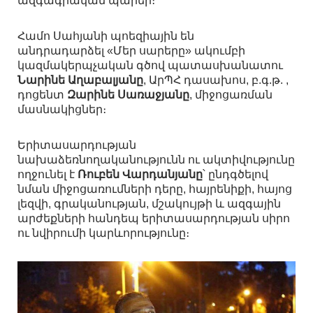
ազգագրական
պարեր
։
Համո
Սահյանի
պոեզիային են
անդրադարձել
Մեր
սարերը
ակումբի
«
»
կազմակերպչական
գծով
պատասխանատու
Նարինե
Աղաբալյանը
ԱրՊՀ
դասախոս
բ
գ
թ
,
,
.
.
. ,
դոցենտ
Զարինե
Սառաջյանը
միջոցառման
,
մասնակիցներ։
Երիտասարդության
նախաձեռնողականությունն
ու
ակտիվությունը
ողջունել
է
Ռուբեն
Վարդանյանը
՝
ընդգծելով
նման
միջոցառումների
դերը
հայրենիքի
հայոց
,
,
լեզվի
գրականության
մշակույթի
և
ազգային
,
,
արժեքների
հանդեպ
երիտասարդության
սիրո
ու
նվիրումի
կարևորությունը
։