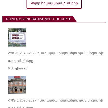
Բոլոր հրապարակումները
ԱՄԵՆԱԸՆԹԵՐՑՎԱԾՆԵՐԸ 1 ԱՄՍՈՒՄ
ՀՊՏՀ. 2025-2026 ուստարվա ընդունելության մրցույթի
արդյունքները
6.5k դիտում
ՀՊՏՀ. 2026-2027 ուստարվա ընդունելության մրցույթի
արդյունքները