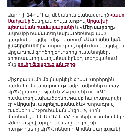
Ապրիլի
հայ
մեծանուն
բանաստեղծ
Համո
14-ին՝
Սահյանի
ծննդյան
օրվա
առթիվ
Արցախի
պետական
համալսարանի
և
Մեր
սարերը
«
»
ակումբի
համատեղ
նախաձեռնությամբ
կազմակերպվել
է
միջոցառում՝
Սահյանական
«
ընթերցումներ
խորագրով
որին
մասնակցել
են
»
,
Արցախում
գործող
բուհերից
ուսանողներ
,
երիտասարդ
սահյանասերներ, տեղեկանում
ենք
բուհի ֆեյսբուքյան էջից
։
Միջոցառումը
մեկնարկել
է
օրվա
խորհրդին
համահունչ
արարողությամբ. ա
միսներ
առաջ
ԱրՊՀ
լրատվության
և
ՀԿ
բաժնի
ու
ՈւԳԸ
համատեղ
նախաձեռնությամբ
հայտարարվել
էր
Արցախ
ապրելու
բանաձև
խորագրով
«
.
»
էսսեների
միջբուհական
մրցույթ
որին
,
մասնակցել
են
ԱրՊՀ
և
ՀՀ
բուհերի
ուսանողներ։
Ամփոփելով
արդյունքները՝
մրցույթի
հաղթողները
ԱրՊՀ
ռեկտոր
Արմեն
Սարգսյանի