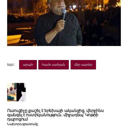
tags:
արպհ
համո սահյան
մեր սարեր
Ուսուցիչը քաշել է երեխայի ականջից, վերջինս
զանգել է ոստիկանություն․ միջադեպ՝ Կոթիի
դպրոցում
Նախորդ գրառումը