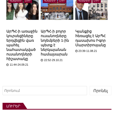
ԳԼԽԱՎՈՐ
ԼՈՒՐ
ԳԼԽԱՎՈՐ
ԼՈՒՐ
ԳԼԽԱՎՈՐ
ԼՈՒՐ
ԱրՊՀ-ի առաջին
ԱրՊՀ-ի բոլոր
Կյանքից
կուրսեցիները
ուսանողները
հեռացել է ԱրՊՀ
երդվեցին վառ
նոյեմբերի 1-ին
դասախոս Իգոր
պահել
պետք է
Մարտիրոսյանը
նահատակված
ներկայանան
23:39-11.08.21
ուսանողների
համալսարան
հիշատակը
22:52-29.10.21
11:44-24.09.21
Որոնել
Որոնել
ԼՈՒՐԵՐ