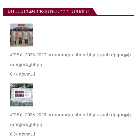
ԱՄԵՆԱԸՆԹԵՐՑՎԱԾՆԵՐԸ 1 ԱՄՍՈՒՄ
ՀՊՏՀ. 2026-2027 ուստարվա ընդունելության մրցույթի
արդյունքները
6.4k դիտում
ՀՊՏՀ. 2025-2026 ուստարվա ընդունելության մրցույթի
արդյունքները
6.3k դիտում