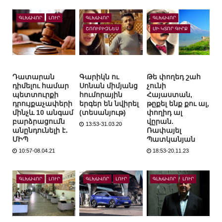
ԳԼԽԱՎՈՐ
ԼՈՒՐ
ԳԼԽԱՎՈՐ
ԳԼԽԱՎՈՐ
ՇՈՈՒԲԻԶՆԵՍ
ՄԻ ԿՏՈՐ ԳԻՐՔ
Դատարան
Գարիկն ու
Թե փողեդ շահ
դիմելու համար
Սոնան միմյանց
չունի
պետտուրքի
հումորային
Հայաստան,
դրույքաչափերի
երգեր են նվիրել
թըքել ենք քու ալ,
մինչև 10 անգամ
(տեսանյութ)
փողիդ ալ
բարձրացումն
վըրան.
13:53-31.03.20
անընդունելի է․
Ռափայել
ՄԻՊ
Պատկանյան
10:57-08.04.21
18:53-20.11.23
ԳԼԽԱՎՈՐ
ԼՈՒՐ
ԳԼԽԱՎՈՐ
ԼՈՒՐ
ԳԼԽԱՎՈՐ
ԼՈՒՐ