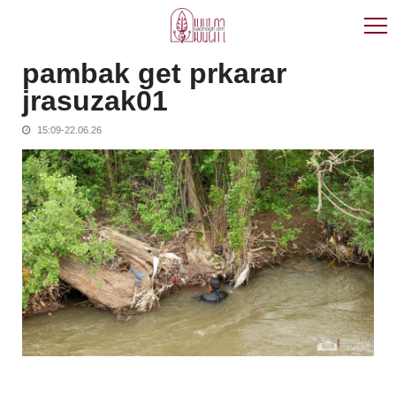
Skip
Skip
to
to
navigation
content
pambak get prkarar
jrasuzak01
15:09-22.06.26