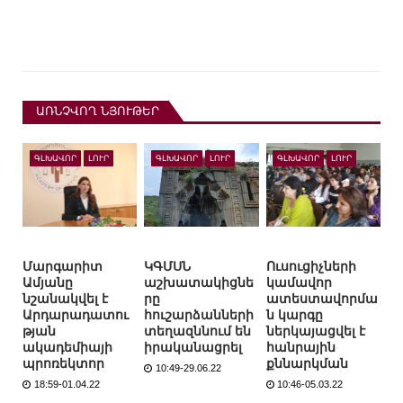
ԱՌՆՉՎՈՂ ՆՅՈՒԹԵՐ
ԳԼԽԱՎՈՐ
ԼՈՒՐ
ԳԼԽԱՎՈՐ
ԼՈՒՐ
ԳԼԽԱՎՈՐ
ԼՈՒՐ
Մարգարիտ
ԿԳՄՍՆ
Ուսուցիչների
Ամյանը
աշխատակիցնե
կամավոր
նշանակվել է
րը
ատեստավորմա
Արդարադատու
հուշարձանների
ն կարգը
թյան
տեղազննում են
ներկայացվել է
ակադեմիայի
իրականացրել
հանրային
պրոռեկտոր
քննարկման
10:49-29.06.22
18:59-01.04.22
10:46-05.03.22