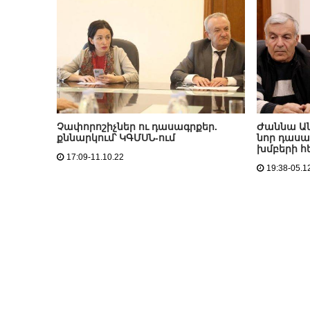
Չափորոշիչներ ու դասագրքեր.
Ժաննա Ան
քննարկում՝ ԿԳՄՍՆ-ում
նոր դասա
խմբերի հ
17:09-11.10.22
19:38-05.1