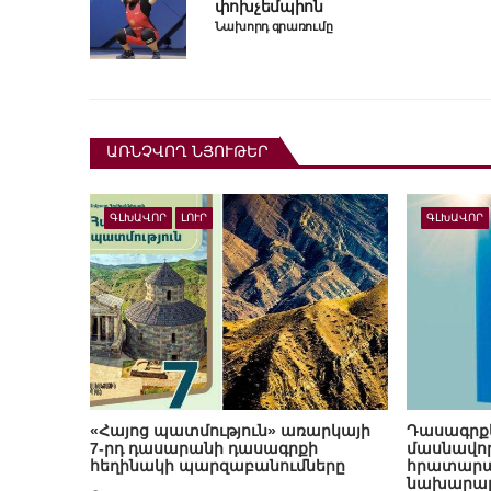
փոխչեմպիոն
Նախորդ գրառումը
ԱՌՆՉՎՈՂ ՆՅՈՒԹԵՐ
ԳԼԽԱՎՈՐ
ԼՈՒՐ
ԳԼԽԱՎՈՐ
«Հայոց պատմություն» առարկայի
Դասագրքե
7-րդ դասարանի դասագրքի
մասնավո
հեղինակի պարզաբանումները
հրատարակ
նախարարո