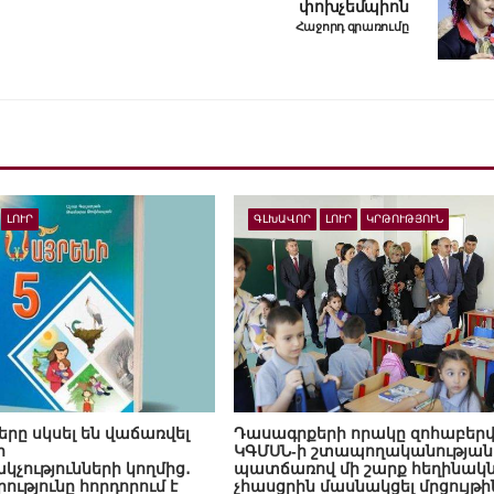
փոխչեմպիոն
Հաջորդ գրառումը
ԼՈՒՐ
ԳԼԽԱՎՈՐ
ԼՈՒՐ
ԿՐԹՈՒԹՅՈՒՆ
րը սկսել են վաճառվել
Դասագրքերի որակը զոհաբերվ
ր
ԿԳՄՍՆ-ի շտապողականության
չությունների կողմից․
պատճառով մի շարք հեղինակ
ւթյունը հորդորում է
չհասցրին մասնակցել մրցույթի