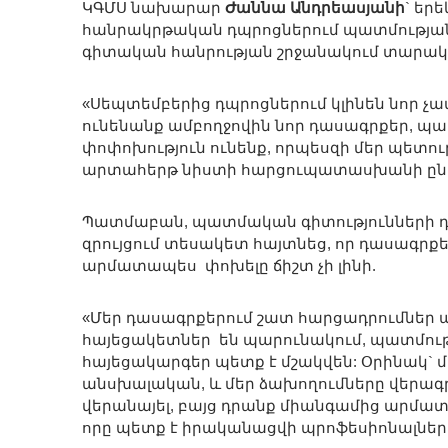
ԿԳՄՍ նախարար
Ժաննա Անդրեասյանի
` եր
հանրակրթական դպրոցներում պատմության 
գիտական հանրության շրջանակում տարակար
«Սեպտեմբերից դպրոցներում կլինեն նոր չափ
ունենանք ամբողջովին նոր դասագրքեր, պատ
փոփոխություն ունենք, որպեսզի մեր պետությ
արտահերթ նիստի հարցուպատասխանի ընթ
Պատմաբան, պատմական գիտությունների դ
զրույցում տեսակետ հայտնեց, որ դասագրքեր
արմատապես փոխելը ճիշտ չի լինի.
«Մեր դասագրքերում շատ հարցադրումներ 
հայեցակետներ են պարունակում, պատմությ
հայեցակարգեր պետք է մշակվեն: Օրինակ` մ
անսխալական, և մեր ձախողումները վերագրու
վերանայել, բայց դրանք միանգամից արմատա
որը պետք է իրականացվի պրոֆեսիոնալների 