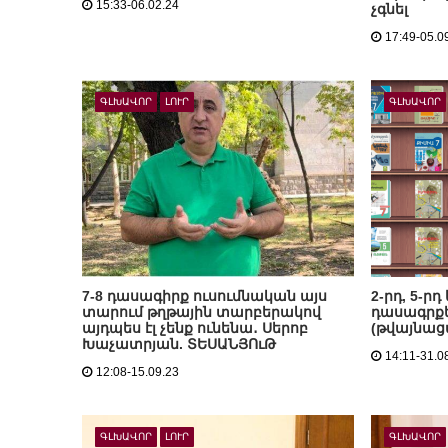
15:33-06.02.24
չգնել
17:49-05.0
ԳԼԽԱՎՈՐ
ԼՈՒՐ
ԳԼԽԱՎՈՐ
7-8 դասագիրք ուսումնական այս
2-րդ, 5-ր
տարում թղթային տարբերակով
դասագրքե
այդպես էլ չենք ունենա․ Սերոբ
(թվայնաց
Խաչատրյան. ՏԵՍԱՆՅՈւԹ
14:11-31.0
12:08-15.09.23
ԳԼԽԱՎՈՐ
ԼՈՒՐ
ԳԼԽԱՎՈՐ