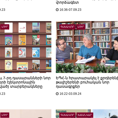
փորձագետ
9.23
16:36-07.09.23
ԼՈՒՐ
ԳԼԽԱՎՈՐ
ԼՈՒՐ
դ և 7-րդ դասարանների նոր
ԵՊՀ-ն հրատարակել է քրդերեն
րի էլեկտրոնային
թալիշերենի բուհական նոր
ված) տարբերակները
դասագրքեր
8.23
16:22-03.09.24
ԼՈՒՐ
ԳԼԽԱՎՈՐ
ԽՃԱՆԿԱՐ