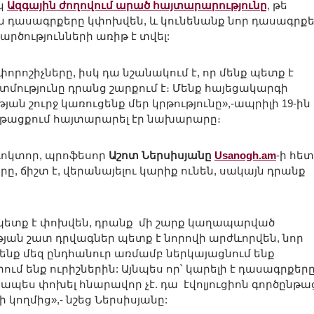
եկ
Ազգային ժողովում արած հայտարարությունը
, թե
դասագրքերը կփոխվեն, և կունենանք նոր դասագրքե
ծությունների առիթ է տվել:
որոշիչները, իսկ դա նշանակում է, որ մենք պետք է
մությունը դրանց շարքում է։ Մենք հայեցակարգի
ան շուրջ կառուցենք մեր կրթությունը»,-ապրիլի 19-ին
ացքում հայտարարել էր նախարարը։
ոկտոր, պրոֆեսոր
Աշոտ Ներսիսյանը
Usanogh.am
-ի հետ
ը, ճիշտ է, վերանայելու կարիք ունեն, սակայն դրանք
պետք է փոխվեն, դրանք մի շարք կաղապարված
ան շատ դրվագներ պետք է նորովի արժևորվեն, նոր
ենք մեզ ընդհանուր առմամբ ներկայացնում ենք
մ ենք ուրիշներին: Այնպես որ՝ կարելի է դասագրքեր
պես փոխել հնարավոր չէ. դա էվոլյուցիոն գործընթաց
կողմից»,- նշեց Ներսիսյանը: