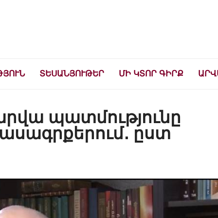
ների համար
ԹՅՈՒՆ
ՏԵՍԱՆՅՈՒԹԵՐ
ՄԻ ԿՏՈՐ ԳԻՐՔ
ԱՐՎ
տարվա պատմությունը
դասագրքերում․ ըստ