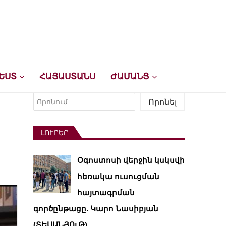
ԵՍՏ
ՀԱՅԱՍՏԱՆՍ
ԺԱՄԱՆՑ
Որոնել
Որոնել
ԼՈՒՐԵՐ
Օգոստոսի վերջին կսկսվի
հեռակա ուսուցման
հայտագրման
գործընթացը. Կարո Նասիբյան
(ՏԵՍԱՆՅՈւԹ)