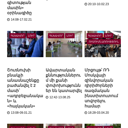
գիտության
20:10-10.02.23
մասին»
օրինագիծը
14:08-17.02.21
ԳԼԽԱՎՈՐ
ԼՈՒՐ
ԳԼԽԱՎՈՐ
ԼՈՒՐ
ԳԼԽԱՎՈՐ
ԼՈՒՐ
ՈՒՍՈՒՄՆԱՌՈՒԹՅՈՒՆ
ԱՐՏԵՐԿՐՈՒՄ
Շուռնուխի
Ավարտական
Մրցույթ՝ ՌԴ
բնակչի
քննություններու
Մոսկվայի
անասնաշենքը
մ մի քանի
զինվորական
բաժանվել է 2
փոփոխությունն
դիրիժորների
մասի`
եր են կատարվել
ռազմական
«ադրբեջանակա
ինստիտուտում
12:42-13.08.25
ն» և
սովորելու
«հայկական»
համար
13:08-09.01.21
18:28-03.04.20