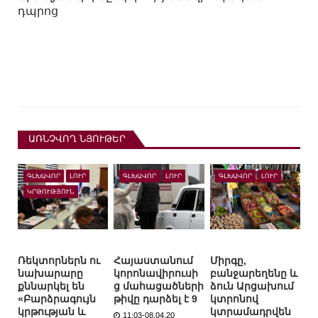
դպրոց
ԱՌՆՉՎՈՂ ՆՅՈՒԹԵՐ
ԳԼԽԱՎՈՐ
ԼՈՒՐ
ԳԼԽԱՎՈՐ
ԼՈՒՐ
ԳԼԽԱՎՈՐ
ԼՈՒՐ
ԿՐԹՈՒԹՅՈՒՆ
Ռեկտորներն ու
Հայաստանում
Միրգը,
նախարարը
կորոնավիրուսի
բանջարեղենը և
քննարկել են
ց մահացածների
ձուն Արցախում
«Բարձրագույն
թիվը դարձել է 9
կտրոնով
կրթության և
կտրամադրվեն
11:03-08.04.20