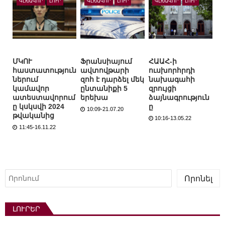
ԳԼԽԱՎՈՐ
ԼՈՒՐ
ԳԼԽԱՎՈՐ
ԼՈՒՐ
ԳԼԽԱՎՈՐ
ԼՈՒՐ
ՄԿՈՒ
Ֆրանսիայում
ՀԱԱՀ-ի
հաստատություն
ավտովթարի
ուսխորհրդի
ներում
զոհ է դարձել մեկ
նախագահի
կամավոր
ընտանիքի 5
զրույցի
ատեստավորում
երեխա
ձայնագրություն
ը կսկսվի 2024
ը
10:09-21.07.20
թվականից
10:16-13.05.22
11:45-16.11.22
Որոնել
Որոնել
ԼՈՒՐԵՐ