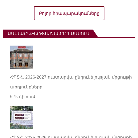
Բոլոր հրապարակումները
ԱՄԵՆԱԸՆԹԵՐՑՎԱԾՆԵՐԸ 1 ԱՄՍՈՒՄ
ՀՊՏՀ. 2026-2027 ուստարվա ընդունելության մրցույթի
արդյունքները
6.4k դիտում
ՀՊՏՀ. 2025-2026 ուստարվա ընդունելության մրցույթի