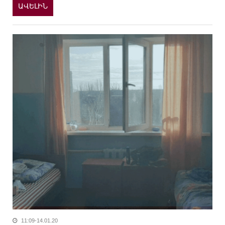
ԱՎԵԼԻՆ
11:09-14.01.20