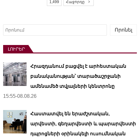
1,499
Հաջորդը
t
s
p
Որոնել
Որոնել
a
g
ԼՈՒՐԵՐ
i
n
Հրազդանում բացվել է արհեստական ​​
a
t
բանականության՝ տարածաշրջանի
i
ամենամեծ տվյալների կենտրոնը
o
15:55-08.08.26
n
Հաստատվել են երաժշտական,
արվեստի, գեղարվեստի և պարարվեստի
դպրոցների օրինակելի ուսումնական