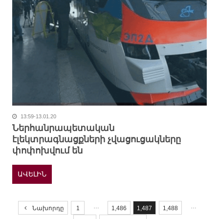
13:59-13.01.20
Ներհանրապետական
էլեկտրագնացքների չվացուցակները
փոփոխվում են
ԱՎԵԼԻՆ
P
o
…
…
Նախորդը
1
1,486
1,487
1,488
s