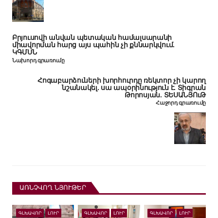
Բրյուսովի անվան պետական համալսարանի
միավորման հարց այս պահին չի քննարկվում.
ԿԳՄՍՆ
Նախորդ գրառումը
Հոգաբարձուների խորհուրդը ռեկտոր չի կարող
նշանակել. սա ապօրինություն է. Տիգրան
Թորոսյան. ՏԵՍԱՆՅՈւԹ
Հաջորդ գրառումը
ԱՌՆՉՎՈՂ ՆՅՈՒԹԵՐ
ԳԼԽԱՎՈՐ
ԼՈՒՐ
ԳԼԽԱՎՈՐ
ԼՈՒՐ
ԳԼԽԱՎՈՐ
ԼՈՒՐ