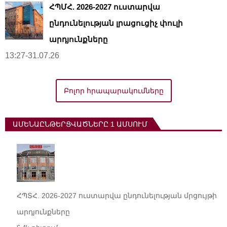
ՀՊՄՀ. 2026-2027 ուստարվա
ընդունելության լրացուցիչ փուլի
արդյունքները
13:27-31.07.26
Բոլոր հրապարակումները
ԱՄԵՆԱԸՆԹԵՐՑՎԱԾՆԵՐԸ 1 ԱՄՍՈՒՄ
ՀՊՏՀ. 2026-2027 ուստարվա ընդունելության մրցույթի
արդյունքները