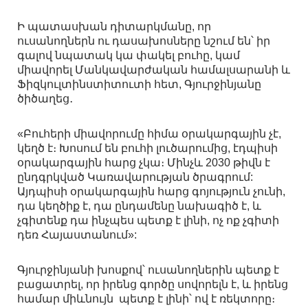
Ի պատասխան դիտարկմանը, որ
ուսանողներն ու դասախոսները նշում են՝ իր
գալով նպատակ կա փակել բուհը, կամ
միավորել Մանկավարժական համալսարանի և
Ֆիզկուլտինստիտուտի հետ, Գյուրջինյանը
ծիծաղեց․
«Բուհերի միավորումը հիմա օրակարգային չէ,
կեղծ է։ Խոսում են բուհի լուծարումից, էդպիսի
օրակարգային հարց չկա։ Մինչև 2030 թիվն է
ընդգրկված Կառավարության ծրագրում:
Այդպիսի օրակարգային հարց գոյություն չունի,
դա կեղծիք է, դա ընդամենը նախագիծ է, և
չգիտենք դա ինչպես պետք է լինի, ոչ ոք չգիտի
դեռ Հայաստանում»:
Գյուրջինյանի խոսքով՝ ուսանողներին պետք է
բացատրել, որ իրենց գործը սովորելն է, և իրենց
համար միևնույն պետք է լինի՝ ով է ռեկտորը։