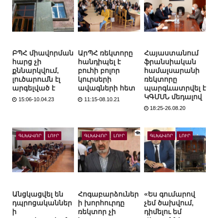
ԲՊՀ միավորման
ԱրՊՀ ռեկտորը
Հայաստանում
հարց չի
հանդիպել է
ֆրանսիական
քննարկվում,
բուհի բոլոր
համալսարանի
լուծարումն էլ
կուրսերի
ռեկտորը
արգելված է
ավագների հետ
պարգևատրվել է
ԿԳՄՍՆ մեդալով
15:06-10.04.23
11:15-08.10.21
18:25-26.08.20
ԳԼԽԱՎՈՐ
ԼՈՒՐ
ԳԼԽԱՎՈՐ
ԼՈՒՐ
ԳԼԽԱՎՈՐ
ԼՈՒՐ
Անցկացվել են
Հոգաբարձուներ
«Ես գումարով
դպրոցականներ
ի խորհուրդը
չեմ ծախվում,
ի
ռեկտոր չի
դիմելու եմ