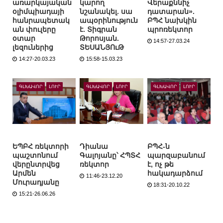
առարկայական
կարող
Վերաքննիչ
օլիմպիադայի
նշանակել. սա
դատարան».
հանրապետակ
ապօրինություն
ԲՊՀ նախկին
ան փուլերը
է. Տիգրան
պրոռեկտոր
օտար
Թորոսյան.
14:57-27.03.24
լեզուներից
ՏԵՍԱՆՅՈւԹ
14:27-20.03.23
15:58-15.03.23
ԳԼԽԱՎՈՐ
ԼՈՒՐ
ԳԼԽԱՎՈՐ
ԼՈՒՐ
ԳԼԽԱՎՈՐ
ԼՈՒՐ
ԵՊԲՀ ռեկտորի
Դիանա
ԲՊՀ-ն
պաշտոնում
Գալոյանը՝ ՀՊՏՀ
պարզաբանում
վերընտրվեց
ռեկտոր
է, ոչ թե
Արմեն
հակադարձում
11:46-23.12.20
Մուրադյանը
18:31-20.10.22
15:21-26.06.26