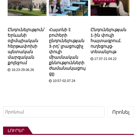
Ընդունելություն՝
Հայտնի է
Ընդունելության
Երևանի
բուհերի
1-ին փուլի
օլիմպիական
ընդունելության
հայտագրում.
հերթափոխի
3-րդ՝ լրացուցիչ
ուղեցույց-
պետական
փուլի
տեսանյութ
մարզական
միասնական
17:37-21.04.22
քոլեջում
քննությունների
ժամանակացույ
16:23-29.06.26
ցը
10:57-02.07.24
Որոնել
Որոնել
ԼՈՒՐԵՐ