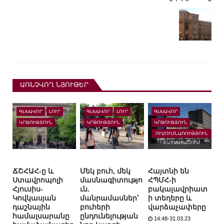
ԱՌՆՉՎՈՂ ՆՅՈՒԹԵՐ
ԳԼԽԱՎՈՐ
ԼՈՒՐ
ԳԼԽԱՎՈՐ
ԼՈՒՐ
ԳԼԽԱՎՈՐ
ԿՐԹՈՒԹՅՈՒՆ
ԿՐԹՈՒԹՅՈՒՆ
ԿՐԹՈՒԹՅՈՒՆ
ՈՒՍՈՒՄՆԱՌՈՒԹՅՈՒՆ
ՀԱՅԱՍՏԱՆՈՒՄ
ՃՇՀԱՀ-ը և
Մեկ բուհ, մեկ
Հայտնի են
Ստավրոպոլի
մասնագիտությո
ՀՊՄՀ-ի
Հյուսիս-
ւն.
բակալավրիատ
Կովկասյան
մանրամասներ՝
ի տեղերը և
դաշնային
բուհերի
վարձաչափերը
համալսարանը
ընդունելության
14:48-31.03.23