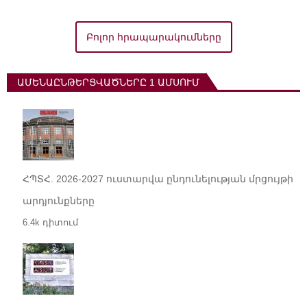
Բոլոր հրապարակումները
ԱՄԵՆԱԸՆԹԵՐՑՎԱԾՆԵՐԸ 1 ԱՄՍՈՒՄ
ՀՊՏՀ. 2026-2027 ուստարվա ընդունելության մրցույթի
արդյունքները
6.4k դիտում