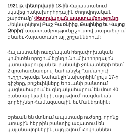
1921 թ. փետրվարի 18-ին
Հայաստանում
սկսվեց հակախորհրդային ժողովրդական
շարժումը՝
Փետրվարյան ապստամբությունը
։
Մեկնարկելով
Բաշ-Գառնիից, Թալինից եւ Վայոց
Ձորից
՝ ապստամբությունը շուտով տարածվում
է նաեւ Հայաստանի այլ շրջաններում։
Հայաստանի ռազմական հեղափոխական
կոմիտեն որոշում է ընդունում խորհրդային
կառավարության եւ բանակի ջոկատների հետ՝
2 զրահագնացքով նահանջել Ղամարլուի
ուղղությամբ։ Նահանջի նախօրեին՝ լույս 17-ի
գիշերը, բոլշեւիկները Երեւանի բանտում
կացնահարում եւ գնդակահարում են մոտ 40
բանտարկյալների, այդ թվում՝ ռազմական
գործիչներ Համազասպին եւ Մակեդոնին։
Երեւան են մտնում ապստամբ ուժերը, որոնք
առաջին հերթին բանտից ազատում են
կալանավորներին, այդ թվում՝ Հովհաննես