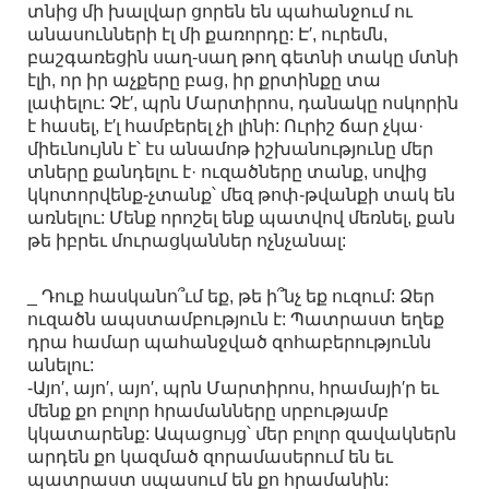
տնից մի խալվար ցորեն են պահանջում ու
անասունների էլ մի քառորդը: Է′, ուրեմն,
բաշգառեցին սաղ-սաղ թող գետնի տակը մտնի
էլի, որ իր աչքերը բաց, իր քրտինքը տա
լափելու: Չէ′, պրն Մարտիրոս, դանակը ոսկորին
է հասել, է′լ համբերել չի լինի: Ուրիշ ճար չկա·
միեւնույնն է՝ էս անամոթ իշխանությունը մեր
տները քանդելու է· ուզածները տանք, սովից
կկոտորվենք-չտանք՝ մեզ թոփ-թվանքի տակ են
առնելու: Մենք որոշել ենք պատվով մեռնել, քան
թե իբրեւ մուրացկաններ ոչնչանալ:
_ Դուք հասկանո՞ւմ եք, թե ի՞նչ եք ուզում: Ձեր
ուզածն ապստամբություն է: Պատրաստ եղեք
դրա համար պահանջված զոհաբերությունն
անելու:
-Այո′, այո′, այո′, պրն Մարտիրոս, հրամայի′ր եւ
մենք քո բոլոր հրամանները սրբությամբ
կկատարենք: Ապացույց՝ մեր բոլոր զավակներն
արդեն քո կազմած զորամասերում են եւ
պատրաստ սպասում են քո հրամանին: