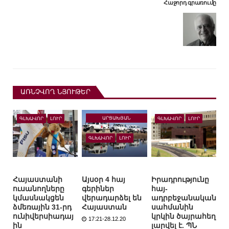
Հաջորդ գրառումը
ԱՌՆՉՎՈՂ ՆՅՈՒԹԵՐ
ԱՐՑԱԽՅԱՆ
ԳԼԽԱՎՈՐ
ԼՈՒՐ
ԳԼԽԱՎՈՐ
ԼՈՒՐ
ՊԱՏԵՐԱԶՄ-2020
ԳԼԽԱՎՈՐ
ԼՈՒՐ
Հայաստանի
Այսօր 4 հայ
Իրադրությունը
ուսանողները
գերիներ
հայ-
կմասնակցեն
վերադարձել են
ադրբեջանական
ձմեռային 31-րդ
Հայաստան
սահմանին
ունիվերսիադայ
կրկին ծայրահեղ
17:21-28.12.20
ին
լարվել է. ՊՆ