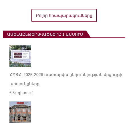
Բոլոր հրապարակումները
ԱՄԵՆԱԸՆԹԵՐՑՎԱԾՆԵՐԸ 1 ԱՄՍՈՒՄ
ՀՊՏՀ. 2025-2026 ուստարվա ընդունելության մրցույթի
արդյունքները
6.5k դիտում