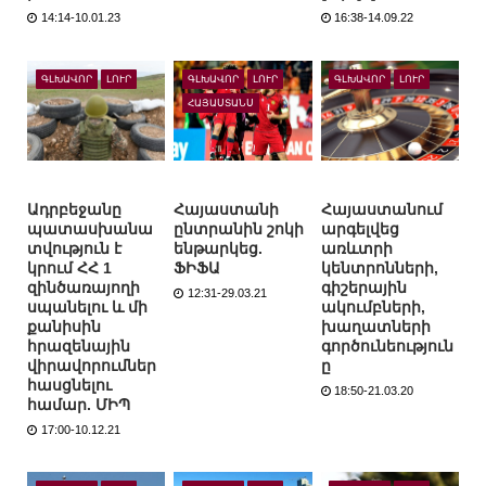
14:14-10.01.23
16:38-14.09.22
ԳԼԽԱՎՈՐ
ԼՈՒՐ
ԳԼԽԱՎՈՐ
ԼՈՒՐ
ԳԼԽԱՎՈՐ
ԼՈՒՐ
ՀԱՅԱՍՏԱՆՍ
Ադրբեջանը
Հայաստանի
Հայաստանում
պատասխանա
ընտրանին շոկի
արգելվեց
տվություն է
ենթարկեց.
առևտրի
կրում ՀՀ 1
ՖԻՖԱ
կենտրոնների,
զինծառայողի
գիշերային
12:31-29.03.21
սպանելու և մի
ակումբների,
քանիսին
խաղատների
հրազենային
գործունեություն
վիրավորումներ
ը
հասցնելու
18:50-21.03.20
համար. ՄԻՊ
17:00-10.12.21