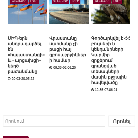
ԳԼԽԱՎՈՐ
ԼՈՒՐ
ԳԼԽԱՎՈՐ
ԼՈՒՐ
ԳԼԽԱՎՈՐ
ԼՈՒՐ
ՄԻՊ-երն
Վրաստանը
Գործարկվել է ՀՀ
անդրադարձել
սահմանը չի
բույսերի և
են
բացի հայ
կենդանիների
«հայաստանցի»
զբոսաշրջիկներ
Կարմիր
և «արցախցի»
ի համար
գրքերում
կեղծ
գրանցված
09:33-02.06.20
բաժանմանը
տեսակների
մասին բջջային
20:03-20.05.22
հավելվածը
12:35-07.06.21
Որոնել
Որոնել