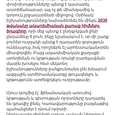
փոփոխությունները պետք է կատարել
աստիճանաբար, այլ ոչ թե միանգամից և
կտրուկ շրջադարձերի միջոցով։ Օրինակ՝
իշխանությունները նախաձեռնել են մինչև
2030
թվականը ակադեմիական քաղաք հիմնելու
ծրագիրը
, որի մեջ պետք է ընդգրկված լինի
ընդամենը 8 բուհ, ինչը նշանակում է, որ մի շարք
բուհեր ուղղակի պետք է դադարեն գոյություն
ունենալուց, իսկ որոշներն էլ արհեստականորեն
միավորվեն։ Բայց ակադեմիական քաղաքի
ստեղծման ու կրթության որակի բարելավման
մասին խոսելու հետ մեկտեղ
իշխանությունները ջանքուեռանդ չեն խնայում
ազգային արժեհամակարգը թուլացնելու և
կրթությունն արժեզրկելու ուղղությամբ։
Մյուս կողմից էլ՝ ֆինանսական առումով
կրթության և գիտության ոլորտները դադարել
են գրավիչ լինել։ Կառավարությունը բազմաթիվ
պահանջներ է դնում ոլորտի
ներկայացուցիչների առաջ, սակայն ներդրում