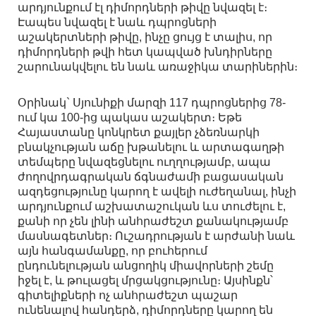
արդյունքում էլ դիմորդների թիվը նվազել է։
Էապես նվազել է նաև դպրոցների
աշակերտների թիվը, ինչը ցույց է տալիս, որ
դիմորդների թվի հետ կապված խնդիրները
շարունակվելու են նաև առաջիկա տարիներին։
Օրինակ` Սյունիքի մարզի 117 դպրոցներից 78-
ում կա 100-ից պակաս աշակերտ։ Եթե
Հայաստանը կոնկրետ քայլեր չձեռնարկի
բնակչության աճը խթանելու և արտագաղթի
տեմպերը նվազեցնելու ուղղությամբ, ապա
ժողովրդագրական ճգնաժամի բացասական
ազդեցությունը կարող է ավելի ուժեղանալ, ինչի
արդյունքում աշխատաշուկան ևս տուժելու է,
քանի որ չեն լինի անհրաժեշտ քանակությամբ
մասնագետներ։ Ուշադրության է արժանի նաև
այն հանգամանքը, որ բուհերում
ընդունելության անցողիկ միավորների շեմը
իջել է, և թուլացել մրցակցությունը։ Այսինքն՝
գիտելիքների ոչ անհրաժեշտ պաշար
ունենալով հանդերձ, դիմորդները կարող են