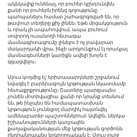
ակնկալիք ունենալ, որ բուհեր կընդունվեն,
քանի որ բուհերն իրենց գոյությունը
պահպանելու համար շահագրգռված են, որ
թափուր տեղերը քիչ լինեն։ Եթե մրցակցություն
և որակ չի ապահովվում, ապա բուհում
սովորող ուսանողի հետագա
մասնագիտացումը լինելու է ոչ բավարար
մակարդակի վրա, ինչի արդյունքում էլ որակյալ
մասնագետների կարիքն ավելի խորն է
զգացվելու։
Մյուս կողմից էլ՝ երիտասարդների շրջանում
նվազել է բարձրագույն կրթության նկատմամբ
հետաքրքրությունը։ Շատերը պարզապես
չունեն մոտիվացիա, քանի որ նրանք տեսնում
են, թե ինչպես են համապատասխան
կրթություն չունեցող մարդիկ հայտնվել
ամենաբարձր պաշտոններում։ Ավելին, ներկա
իշխանությունների կադրային
քաղաքականության մեջ կրթության գործոնն
ընդհանրապես երկրորդական է։ Մյուս լուրջ