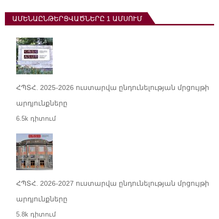
ԱՄԵՆԱԸՆԹԵՐՑՎԱԾՆԵՐԸ 1 ԱՄՍՈՒՄ
ՀՊՏՀ. 2025-2026 ուստարվա ընդունելության մրցույթի
արդյունքները
6.5k դիտում
ՀՊՏՀ. 2026-2027 ուստարվա ընդունելության մրցույթի
արդյունքները
5.8k դիտում