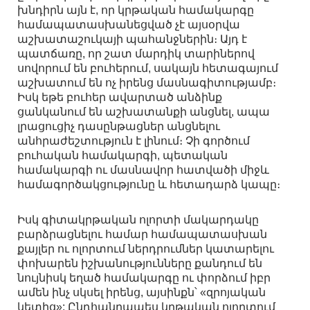
խնդիրն այն է, որ կրթական համակարգը
համապատասխանեցված չէ այսօրվա
աշխատաշուկայի պահանջներին։ Այդ է
պատճառը, որ շատ մարդիկ տարիներով
սովորում են բուհերում, սակայն հետագայում
աշխատում են ոչ իրենց մասնագիտությամբ։
Իսկ եթե բուհեր ավարտած անձինք
ցանկանում են աշխատանքի անցնել, ապա
լրացուցիչ դասընթացներ անցնելու
անհրաժեշտություն է լինում։ Չի գործում
բուհական համակարգի, պետական
համակարգի ու մասնավոր հատվածի միջև
համագործակցությունը և հետադարձ կապը։
Իսկ գիտակրթական ոլորտի մակարդակը
բարձրացնելու համար համապատասխան
քայլեր ու ոլորտում ներդրումներ կատարելու
փոխարեն իշխանությունները քանդում են
նույնիսկ եղած համակարգը ու փորձում իբր
ամեն ինչ սկսել իրենց, այսինքն՝ «զրոյական
կետից»: Ընդհանրապես կրթական ոլորտում