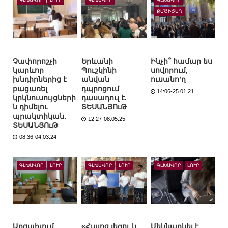
ՔՄԾԻԾԱՂ
Չափորոշչի
Երևանի
Ինչի՞ համար ես
կարևոր
Պուշկինի
սովորում,
խնդիրներից է
անվան
ուսանո’ղ
բացառել
դպրոցում
14:06-25.01.21
կրկնուսույցների
դասադուլ է.
ն դիմելու
ՏԵՍԱՆՅՈւԹ
պրակտիկան.
12:27-08.05.25
ՏԵՍԱՆՅՈւԹ
08:36-04.03.24
ԳԼԽԱՎՈՐ
ԼՈՒՐ
ԳԼԽԱՎՈՐ
ԼՈՒՐ
ԳԼԽԱՎՈՐ
ԼՈՒՐ
Արցախում
«Հայոց լեզու և
Մեկնարկել է