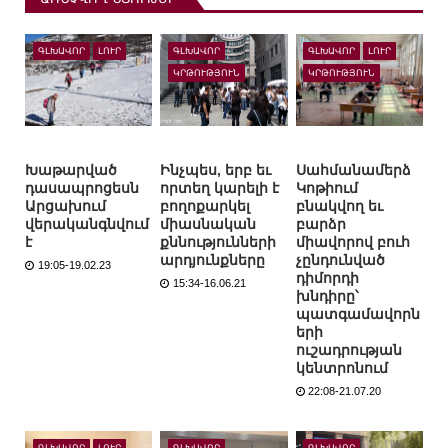
ԳԼԽԱՎՈՐ
ԼՈՒՐ
ԳԼԽԱՎՈՐ
ԳԼԽԱՎՈՐ
ԼՈՒՐ
ԿՐԹՈՒԹՅՈՒՆ
ԿՐԹՈՒԹՅՈՒՆ
Խաթարված
Ինչպես, երբ եւ
Սահմանամերձ
դասապրոցեսն
որտեղ կարելի է
Կոթիում
Արցախում
բողոքարկել
բնակվող եւ
վերականգնվում
միասնական
բարձր
է
քննությունների
միավորով բուհ
արդյունքները
չընդունված
19:05-19.02.23
դիմորդի
15:34-16.06.21
խնդիրը՝
պատգամավորն
երի
ուշադրության
կենտրոնում
22:08-21.07.20
ԳԼԽԱՎՈՐ
ԼՈՒՐ
ԳԼԽԱՎՈՐ
ԳԼԽԱՎՈՐ