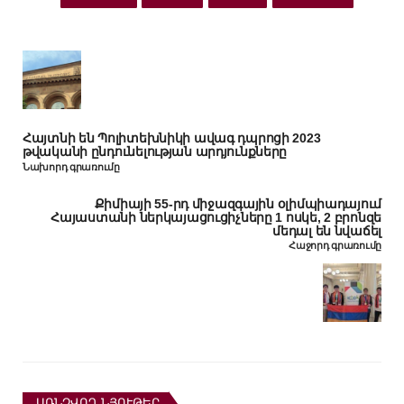
Հայտնի են Պոլիտեխնիկի ավագ դպրոցի 2023
թվականի ընդունելության արդյունքները
Նախորդ գրառումը
Քիմիայի 55-րդ միջազգային օլիմպիադայում
Հայաստանի ներկայացուցիչները 1 ոսկե, 2 բրոնզե
մեդալ են նվաճել
Հաջորդ գրառումը
ԱՌՆՉՎՈՂ ՆՅՈՒԹԵՐ