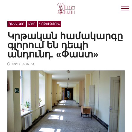
Skip
Skip
to
to
navigation
content
ԳԼԽԱՎՈՐ
ԼՈՒՐ
ԿՐԹՈՒԹՅՈՒՆ
Կրթական համակարգը
գլորում են դեպի
անդունդ. «Փաստ»
09:17-25.07.23