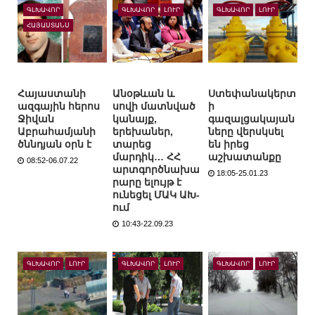
ԳԼԽԱՎՈՐ
ԳԼԽԱՎՈՐ
ԼՈՒՐ
ԳԼԽԱՎՈՐ
ԼՈՒՐ
ՀԱՅԱՍՏԱՆՍ
Հայաստանի
Անօթևան և
Ստեփանակերտ
ազգային հերոս
սովի մատնված
ի
Ջիվան
կանայք,
գազալցակայան
Աբրահամյանի
երեխաներ,
ները վերսկսել
ծննդյան օրն է
տարեց
են իրեց
մարդիկ… ՀՀ
աշխատանքը
08:52-06.07.22
արտգործնախա
18:05-25.01.23
րարը ելույթ է
ունեցել ՄԱԿ ԱԽ-
ում
10:43-22.09.23
ԳԼԽԱՎՈՐ
ԼՈՒՐ
ԳԼԽԱՎՈՐ
ԼՈՒՐ
ԳԼԽԱՎՈՐ
ԼՈՒՐ