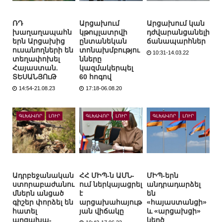
ՌԴ
Արցախում
Արցախում կան
խաղաղապահն
կթույլատրվի
դժվարանցանելի
երն Արցախից
ընտանեկան
ճանապարհներ
ուսանողների են
տոնախմբությու
10:31-14.03.22
տեղափոխել
նները
Հայաստան.
կազմակերպել
ՏԵՍԱՆՅՈւԹ
60 հոգով
14:54-21.08.23
17:18-06.08.20
ԳԼԽԱՎՈՐ
ԼՈՒՐ
ԳԼԽԱՎՈՐ
ԼՈՒՐ
ԳԼԽԱՎՈՐ
ԼՈՒՐ
Ադրբեջանական
ՀՀ ՄԻՊ-ն ԱՄՆ-
ՄԻՊ-երն
ստորաբաժանու
ում ներկայացրել
անդրադարձել
մներն անցած
է
են
գիշեր փորձել են
արցախահայութ
«հայաստանցի»
հատել
յան վիճակը
և «արցախցի»
արցախա-
կեղծ