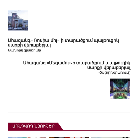
Ահազանգ «Ռոսիա մոլ»-ի տարածքում պայթուցիկ
սարքի վերաբերյալ
Նախորդ գրառումը
Ահազանգ «Մեգամոլ»-ի տարածքում պայթուցիկ
սարքի վերաբերյալ
Հաջորդ գրառումը
ԱՌՆՉՎՈՂ ՆՅՈՒԹԵՐ