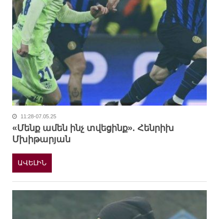
11:28-07.05.25
«Մենք ամեն ինչ տվեցինք». Հենրիխ
Մխիթարյան
ԱՎԵԼԻՆ