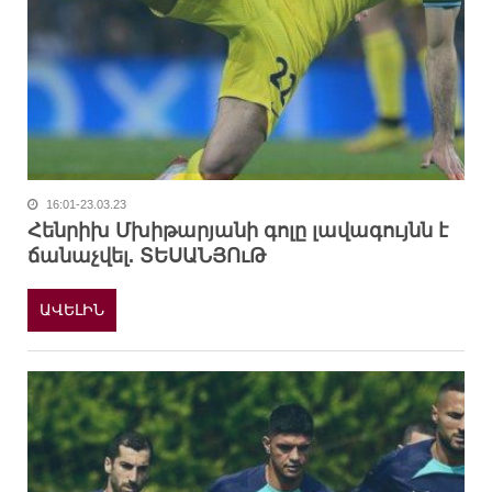
16:01-23.03.23
Հենրիխ Մխիթարյանի գոլը լավագույնն է
ճանաչվել. ՏԵՍԱՆՅՈւԹ
ԱՎԵԼԻՆ