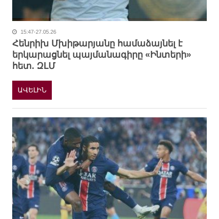
15:47-27.05.26
Հենրիխ Մխիթարյանը համաձայնել է
երկարացնել պայմանագիրը «Ինտերի»
հետ. ԶԼՄ
ԱՎԵԼԻՆ