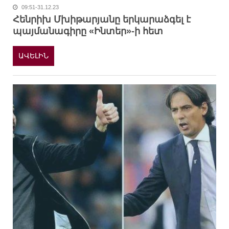
09:51-31.12.23
Հենրիխ Մխիթարյանը երկարաձգել է
պայմանագիրը «Ինտեր»-ի հետ
ԱՎԵԼԻՆ