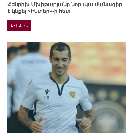
Հենրիխ Մխիթարյանը նոր պայմանագիր
է կնքել «Ինտեր»-ի հետ
ԱՎԵԼԻՆ