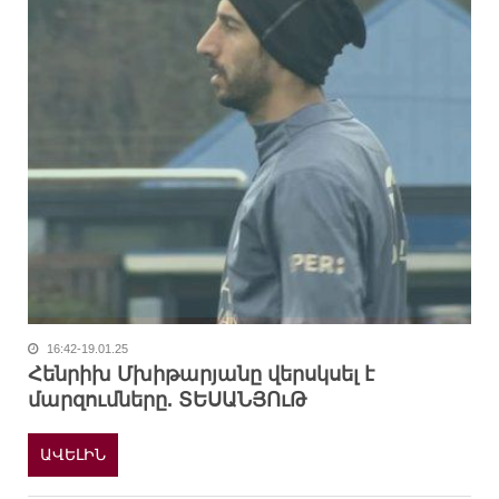
16:42-19.01.25
Հենրիխ Մխիթարյանը վերսկսել է
մարզումները. ՏԵՍԱՆՅՈւԹ
ԱՎԵԼԻՆ