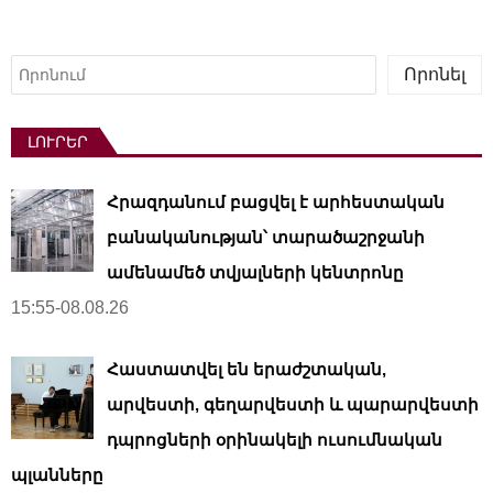
t
s
Որոնել
Որոնել
p
a
ԼՈՒՐԵՐ
g
i
Հրազդանում բացվել է արհեստական ​​
n
a
բանականության՝ տարածաշրջանի
t
ամենամեծ տվյալների կենտրոնը
i
15:55-08.08.26
o
n
Հաստատվել են երաժշտական,
արվեստի, գեղարվեստի և պարարվեստի
դպրոցների օրինակելի ուսումնական
պլանները