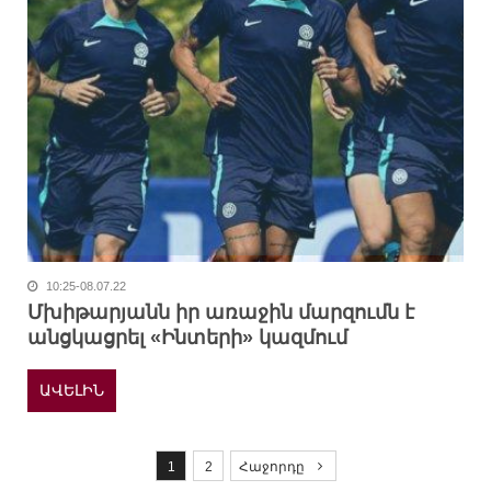
10:25-08.07.22
Մխիթարյանն իր առաջին մարզումն է
անցկացրել «Ինտերի» կազմում
ԱՎԵԼԻՆ
P
o
1
2
Հաջորդը
s