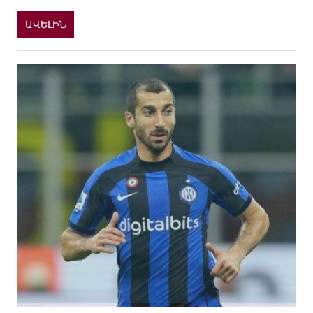
ԱՎԵԼԻՆ