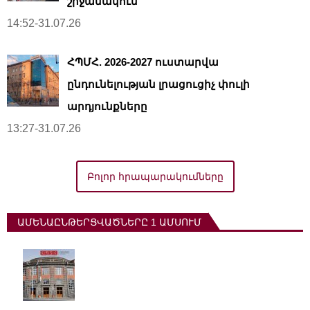
շրջանակում
14:52-31.07.26
ՀՊՄՀ. 2026-2027 ուստարվա
ընդունելության լրացուցիչ փուլի
արդյունքները
13:27-31.07.26
Բոլոր հրապարակումները
ԱՄԵՆԱԸՆԹԵՐՑՎԱԾՆԵՐԸ 1 ԱՄՍՈՒՄ