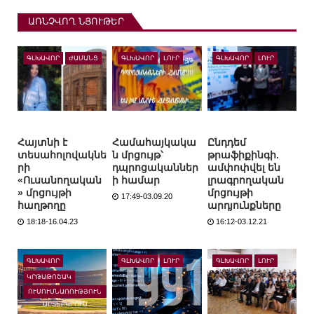
ԱՌՆՉՎՈՂ ՆՅՈՒԹԵՐ
ԳԼԽԱՎՈՐ
ԺԱՄԱՆՑ
ԳԼԽԱՎՈՐ
ԼՈՒՐ
ԳԼԽԱՎՈՐ
ԼՈՒՐ
Հայտնի է
Համահայկակա
Ընդդեմ
տեսահոլովակնե
ն մրցույթ՝
թրաֆիքինգի.
րի
դպրոցականներ
ամփոփվել են
«Ուսանողական
ի համար
լրագրողական
» մրցույթի
մրցույթի
17:49-03.09.20
հաղթողը
արդյունքները
18:18-16.04.23
16:12-03.12.21
ԳԼԽԱՎՈՐ
ԳԼԽԱՎՈՐ
ԼՈՒՐ
ԳԼԽԱՎՈՐ
ԼՈՒՐ
ԿՐԹԱԹՈՇԱԿ
ՈՒՍՈՒՄՆԱՌՈՒԹՅՈՒՆ
ԱՐՏԵՐԿՐՈՒՄ