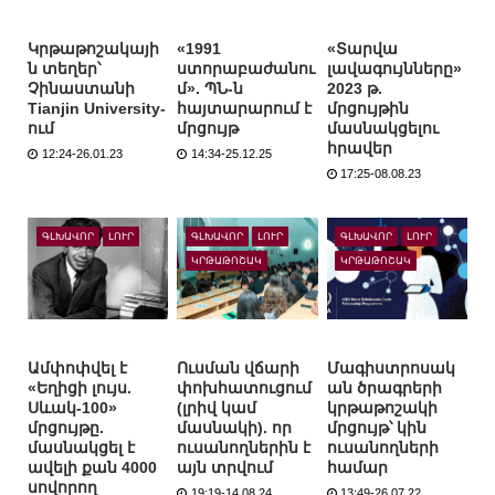
Կրթաթոշակայի
«1991
«Տարվա
ն տեղեր՝
ստորաբաժանու
լավագույնները»
Չինաստանի
մ». ՊՆ-ն
2023 թ.
Tianjin University-
հայտարարում է
մրցույթին
ում
մրցույթ
մասնակցելու
հրավեր
12:24-26.01.23
14:34-25.12.25
17:25-08.08.23
ԳԼԽԱՎՈՐ
ԼՈՒՐ
ԳԼԽԱՎՈՐ
ԼՈՒՐ
ԳԼԽԱՎՈՐ
ԼՈՒՐ
ԿՐԹԱԹՈՇԱԿ
ԿՐԹԱԹՈՇԱԿ
Ամփոփվել է
Ուսման վճարի
Մագիստրոսակ
«Եղիցի լույս.
փոխհատուցում
ան ծրագրերի
Սևակ-100»
(լրիվ կամ
կրթաթոշակի
մրցույթը.
մասնակի). որ
մրցույթ՝ կին
մասնակցել է
ուսանողներին է
ուսանողների
ավելի քան 4000
այն տրվում
համար
սովորող
19:19-14.08.24
13:49-26.07.22